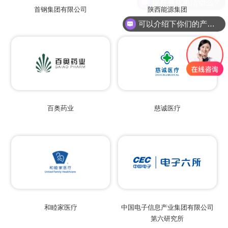
首钢集团有限公司
陕西能源集团
可以介绍下你们的产品么？
百奥药业
慈诚医疗
和睦家医疗
中国电子信息产业集团有限公司
第六研究所