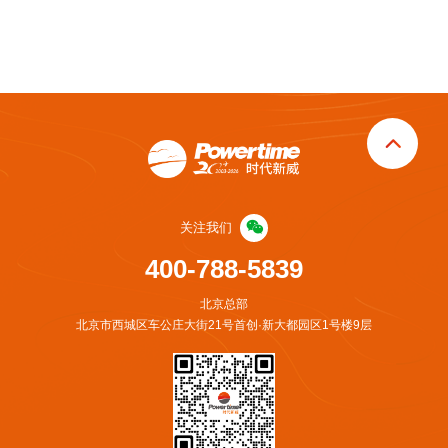


关注我们
400-788-5839
北京总部
北京市西城区车公庄大街21号首创·新大都园区1号楼9层