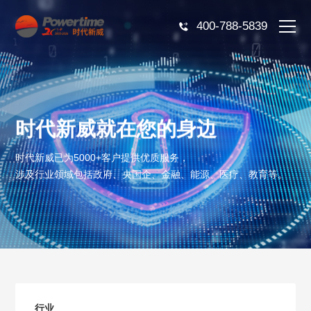
400-788-5839

时代新威已为5000+客户提供优质服务，
涉及行业领域包括政府、央国企、金融、能源、医疗、教育等。
行业