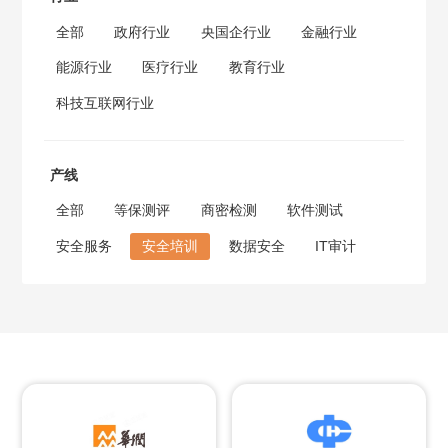
全部
政府行业
央国企行业
金融行业
能源行业
医疗行业
教育行业
科技互联网行业
产线
全部
等保测评
商密检测
软件测试
安全服务
安全培训
数据安全
IT审计